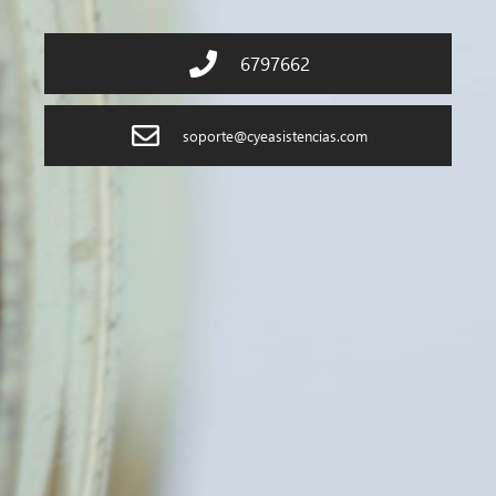
6797662
soporte@cyeasistencias.com